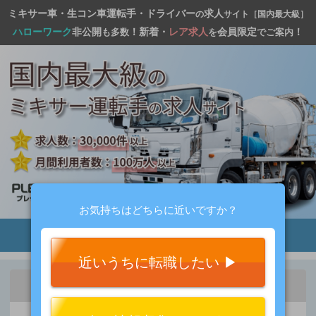
ミキサー車・生コン車運転手・ドライバー
求人
の
サイト［国内最大級］
ハローワーク
非公開
！新着・
レア求人
会員限定
！
も多数
を
でご案内
お気持ちはどちらに近いですか？
近いうちに転職したい ▶︎
かんたん
1
2
3
4
5
30秒！